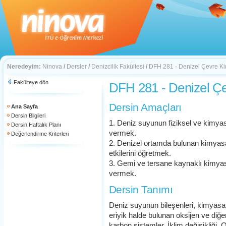
Neredeyim:
Ninova
/
Dersler
/
Denizcilik Fakültesi
/
DFH 281 - Denizel Çevre K
Fakülteye dön
DFH 281 - Denizel Ç
Dersin Amaçları
Ana Sayfa
Dersin Bilgileri
1. Deniz suyunun fiziksel ve kimyasa
Dersin Haftalık Planı
vermek.
Değerlendirme Kriterleri
2. Denizel ortamda bulunan kimyasa
etkilerini öğretmek.
3. Gemi ve tersane kaynaklı kimyasal
vermek.
Dersin Tanımı
Deniz suyunun bileşenleri, kimyasal 
eriyik halde bulunan oksijen ve diğe
karbon sistemler. İklim değişikliği.