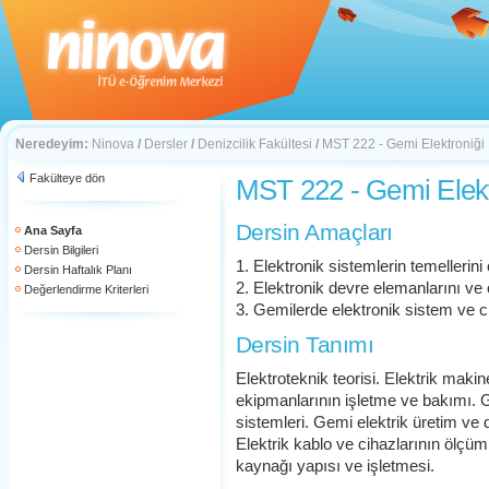
Neredeyim:
Ninova
/
Dersler
/
Denizcilik Fakültesi
/
MST 222 - Gemi Elektroniği
Fakülteye dön
MST 222 - Gemi Elekt
Dersin Amaçları
Ana Sayfa
Dersin Bilgileri
1. Elektronik sistemlerin temellerin
Dersin Haftalık Planı
2. Elektronik devre elemanlarını ve 
Değerlendirme Kriterleri
3. Gemilerde elektronik sistem ve c
Dersin Tanımı
Elektroteknik teorisi. Elektrik makin
ekipmanlarının işletme ve bakımı. G
sistemleri. Gemi elektrik üretim ve d
Elektrik kablo ve cihazlarının ölçümü
kaynağı yapısı ve işletmesi.