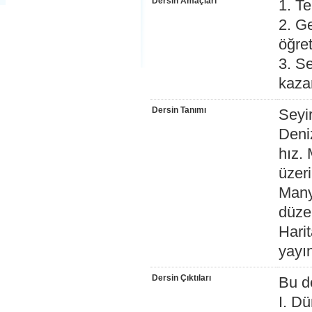
Dersin Amaçları
1. Te
2. Ge
öğre
3. Se
kaza
Dersin Tanımı
Seyir
Deniz
hız. 
üzer
Manye
düzel
Harit
yayın
Dersin Çıktıları
Bu d
I. Dü