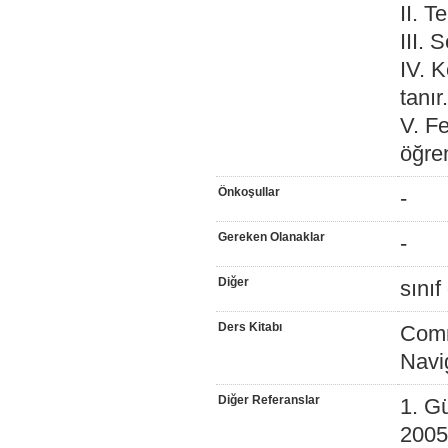
II. T
III. 
IV. K
tanır.
V. Fe
öğren
Önkoşullar
-
Gereken Olanaklar
-
Diğer
sınıf
Ders Kitabı
Comm
Navig
Diğer Referanslar
1. G
2005