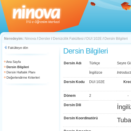
Neredeyim:
Ninova
/
Dersler
/
Denizcilik Fakültesi
/
DUI 102E
/
Dersin Bilgileri
Fakülteye dön
Dersin Bilgileri
Ana Sayfa
Dersin Adı
Türkçe
Seyre Gi
Dersin Bilgileri
Dersin Haftalık Planı
İngilizce
Introduc
Değerlendirme Kriterleri
Dersin Kodu
DUI 102E
Kred
Dönem
2
-
Dersin Dili
İngil
Dersin Koordinatörü
Tuba