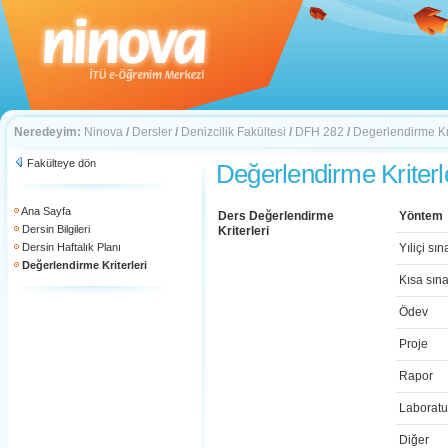
Neredeyim:
Ninova
/
Dersler
/
Denizcilik Fakültesi
/
DFH 282
/
Degerlendirme Kri
Fakülteye dön
Değerlendirme Kriterl
Ana Sayfa
Ders Değerlendirme
Yöntem
Dersin Bilgileri
Kriterleri
Dersin Haftalık Planı
Yıliçi sın
Değerlendirme Kriterleri
Kısa sın
Ödev
Proje
Rapor
Laboratu
Diğer