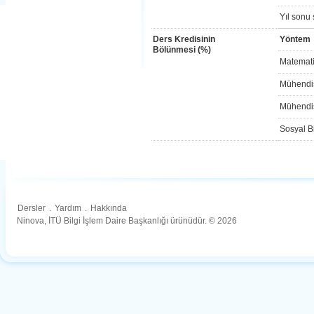
Yıl sonu 
Ders Kredisinin
Yöntem
Bölünmesi (%)
Matemati
Mühendis
Mühendis
Sosyal Bi
Dersler
.
Yardım
.
Hakkında
Ninova, İTÜ Bilgi İşlem Daire Başkanlığı ürünüdür. © 2026