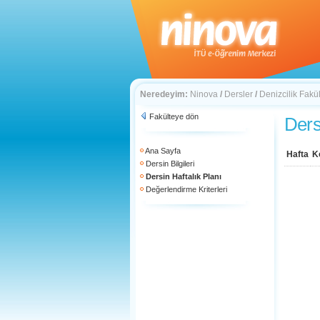
Neredeyim:
Ninova
/
Dersler
/
Denizcilik Fakül
Fakülteye dön
Ders
Ana Sayfa
Hafta
K
Dersin Bilgileri
Dersin Haftalık Planı
Değerlendirme Kriterleri