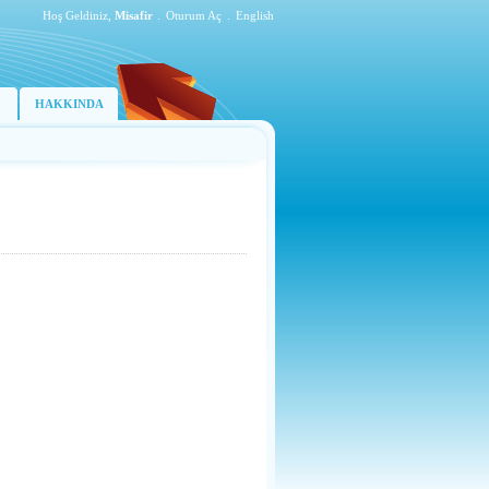
Hoş Geldiniz,
Misafir
.
Oturum Aç
.
English
HAKKINDA