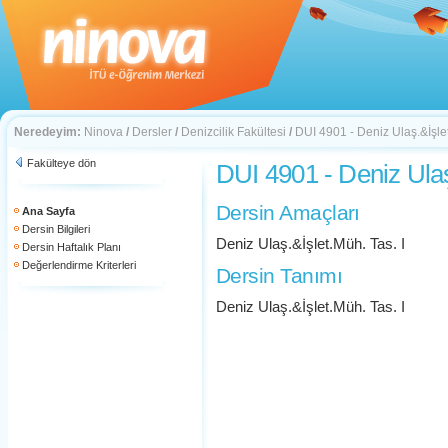
Neredeyim:
Ninova
/
Dersler
/
Denizcilik Fakültesi
/
DUI 4901 - Deniz Ulaş.&İşlet
Fakülteye dön
DUI 4901 - Deniz Ulaş
Dersin Amaçları
Ana Sayfa
Dersin Bilgileri
Deniz Ulaş.&İşlet.Müh. Tas. I
Dersin Haftalık Planı
Değerlendirme Kriterleri
Dersin Tanımı
Deniz Ulaş.&İşlet.Müh. Tas. I