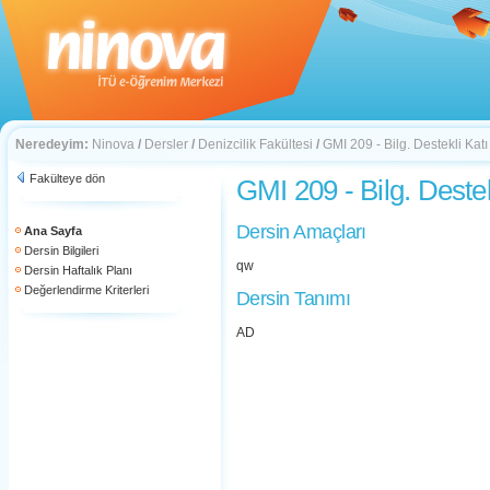
Neredeyim:
Ninova
/
Dersler
/
Denizcilik Fakültesi
/
GMI 209 - Bilg. Destekli Ka
Fakülteye dön
GMI 209 - Bilg. Deste
Dersin Amaçları
Ana Sayfa
Dersin Bilgileri
qw
Dersin Haftalık Planı
Değerlendirme Kriterleri
Dersin Tanımı
AD