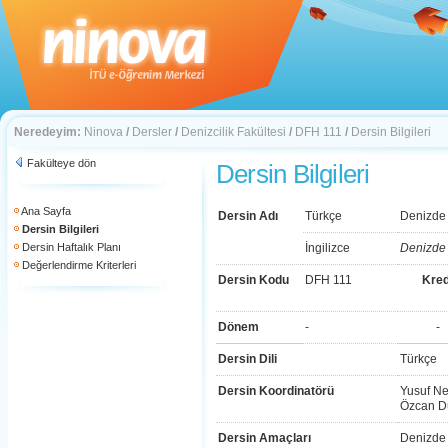
Neredeyim:
Ninova
/
Dersler
/
Denizcilik Fakültesi
/
DFH 111
/
Dersin Bilgileri
Fakülteye dön
Dersin Bilgileri
Ana Sayfa
Dersin Adı
Türkçe
Denizde 
Dersin Bilgileri
Dersin Haftalık Planı
İngilizce
Denizde 
Değerlendirme Kriterleri
Dersin Kodu
DFH 111
Kred
Dönem
-
-
Dersin Dili
Türkçe
Dersin Koordinatörü
Yusuf Ne
Özcan D
Dersin Amaçları
Denizde 