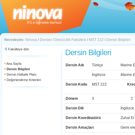
Neredeyim:
Ninova
/
Dersler
/
Denizcilik Fakültesi
/
MST 222
/
Dersin Bilgileri
Fakülteye dön
Dersin Bilgileri
Ana Sayfa
Dersin Adı
Türkçe
Marine E
Dersin Bilgileri
Dersin Haftalık Planı
İngilizce
Marine E
Değerlendirme Kriterleri
Dersin Kodu
MST 222
Kred
Dönem
3
2
Dersin Dili
İngilizce
Dersin Koordinatörü
Zuhal Er
Dersin Amaçları
Gemi ele