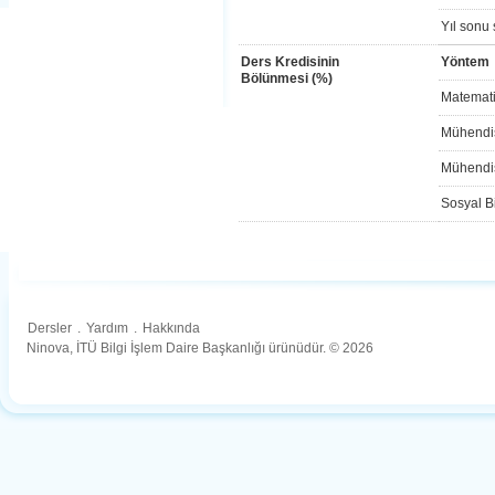
Yıl sonu 
Ders Kredisinin
Yöntem
Bölünmesi (%)
Matemati
Mühendis
Mühendis
Sosyal Bi
Dersler
.
Yardım
.
Hakkında
Ninova, İTÜ Bilgi İşlem Daire Başkanlığı ürünüdür. © 2026