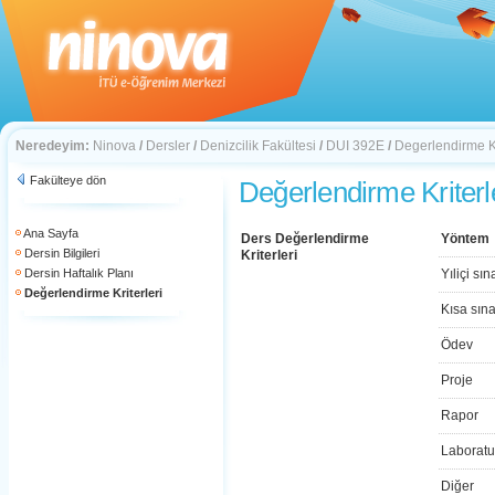
Neredeyim:
Ninova
/
Dersler
/
Denizcilik Fakültesi
/
DUI 392E
/
Degerlendirme Kr
Fakülteye dön
Değerlendirme Kriterl
Ana Sayfa
Ders Değerlendirme
Yöntem
Dersin Bilgileri
Kriterleri
Dersin Haftalık Planı
Yıliçi sın
Değerlendirme Kriterleri
Kısa sın
Ödev
Proje
Rapor
Laboratu
Diğer