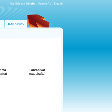
Hoş Geldiniz,
Misafir
.
Oturum Aç
.
English
HAKKINDA
lama
Labratuvar
hafta)
(saat/hafta)
-