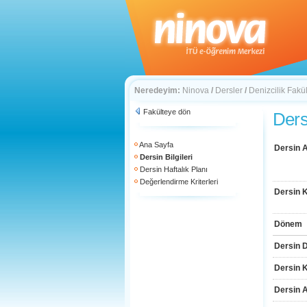
Neredeyim:
Ninova
/
Dersler
/
Denizcilik Fakül
Fakülteye dön
Dersi
Ana Sayfa
Dersin A
Dersin Bilgileri
Dersin Haftalık Planı
Değerlendirme Kriterleri
Dersin 
Dönem
Dersin D
Dersin 
Dersin 