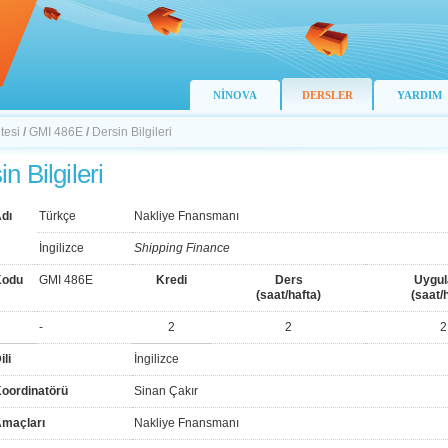
NİNOVA
DERSLER
YARDIM
tesi
/
GMI 486E
/
Dersin Bilgileri
n Bilgileri
dı
Türkçe
Nakliye Fnansmanı
İngilizce
Shipping Finance
Kodu
GMI 486E
Kredi
Ders
Uygu
(saat/hafta)
(saat/
-
2
2
2
ili
İngilizce
Koordinatörü
Sinan Çakır
Amaçları
Nakliye Fnansmanı