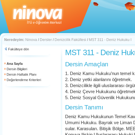
Neredeyim:
Ninova
/
Dersler
/
Denizcilik Fakültesi
/
MST 311 - Deniz Hukuku I
Fakülteye dön
MST 311 - Deniz Huk
Dersin Amaçları
Ana Sayfa
Dersin Bilgileri
1. Deniz Kamu Hukuku’nun temel k
Dersin Haftalık Planı
2. Deniz yetki alanlarını öğretmek.
Değerlendirme Kriterleri
3. Denizcilikle ilgili uluslararası örg
4. Deniz Çevre Hukukunu öğretmek
5. Deniz Sosyal Güvenlik Hukukun
Dersin Tanımı
Deniz Kamu Hukukunun Temel Kavra
Umumi Hukuku. Bayrak ve Liman Devl
sular. Karasuları. Bitişik Bölge. ME
Konuya Ilişkin Uluslararası Hukuki I