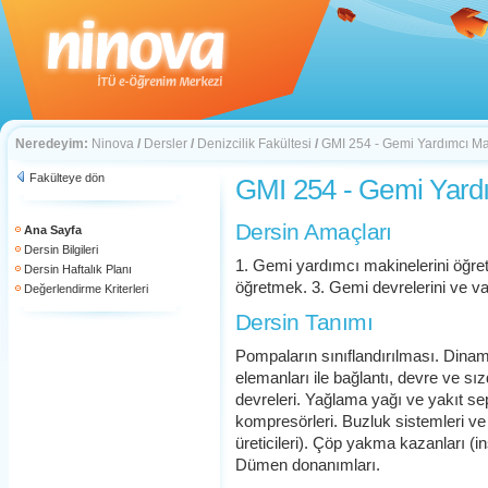
Neredeyim:
Ninova
/
Dersler
/
Denizcilik Fakültesi
/
GMI 254 - Gemi Yardımcı Mak
Fakülteye dön
GMI 254 - Gemi Yardı
Dersin Amaçları
Ana Sayfa
Dersin Bilgileri
1. Gemi yardımcı makinelerini öğre
Dersin Haftalık Planı
öğretmek. 3. Gemi devrelerini ve va
Değerlendirme Kriterleri
Dersin Tanımı
Pompaların sınıflandırılması. Din
elemanları ile bağlantı, devre ve sı
devreleri. Yağlama yağı ve yakıt sep
kompresörleri. Buzluk sistemleri ve
üreticileri). Çöp yakma kazanları (ins
Dümen donanımları.