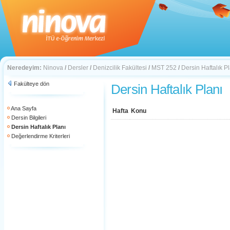
Neredeyim:
Ninova
/
Dersler
/
Denizcilik Fakültesi
/
MST 252
/
Dersin Haftalık P
Fakülteye dön
Dersin Haftalık Planı
Ana Sayfa
Hafta
Konu
Dersin Bilgileri
Dersin Haftalık Planı
Değerlendirme Kriterleri