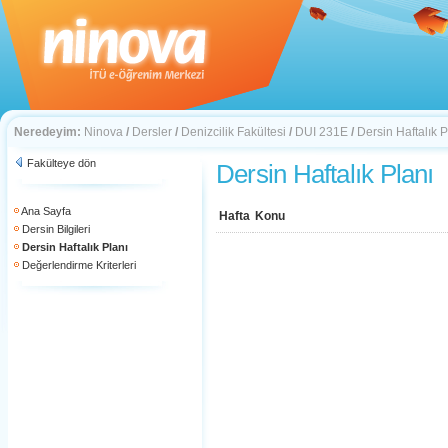
Neredeyim:
Ninova
/
Dersler
/
Denizcilik Fakültesi
/
DUI 231E
/
Dersin Haftalık P
Fakülteye dön
Dersin Haftalık Planı
Ana Sayfa
Hafta
Konu
Dersin Bilgileri
Dersin Haftalık Planı
Değerlendirme Kriterleri