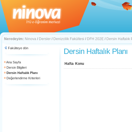
Neredeyim:
Ninova
/
Dersler
/
Denizcilik Fakültesi
/
DFH 202E
/
Dersin Haftalık 
Fakülteye dön
Dersin Haftalık Planı
Ana Sayfa
Hafta
Konu
Dersin Bilgileri
Dersin Haftalık Planı
Değerlendirme Kriterleri