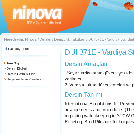
Neredeyim:
Ninova
/
Dersler
/
Denizcilik Fakültesi
/
DUI 371E - Vardiya Standartla
Fakülteye dön
DUI 371E - Vardiya Sta
Dersin Amaçları
Ana Sayfa
Dersin Bilgileri
. Seyir vardiyasının güvenli şekilde
Dersin Haftalık Planı
verilmesi
Değerlendirme Kriterleri
2. Vardiya tutma düzenlemeleri ve pros
Dersin Tanımı
International Regulations for Preve
arrangements and procedures (The
regarding watchkeeping in STCW Co
Roueting, Blind Pilotage Techniques