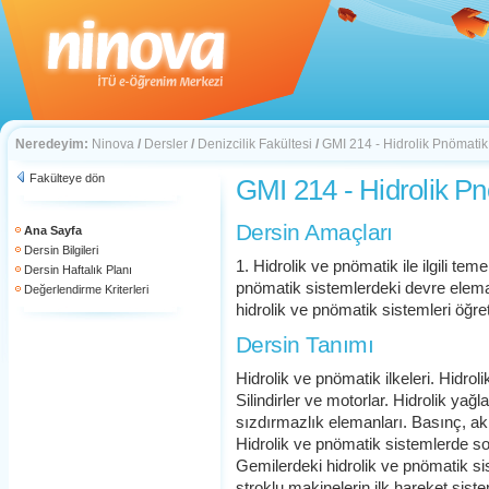
Neredeyim:
Ninova
/
Dersler
/
Denizcilik Fakültesi
/
GMI 214 - Hidrolik Pnömatik
Fakülteye dön
GMI 214 - Hidrolik P
Dersin Amaçları
Ana Sayfa
Dersin Bilgileri
1. Hidrolik ve pnömatik ile ilgili teme
Dersin Haftalık Planı
pnömatik sistemlerdeki devre elema
Değerlendirme Kriterleri
hidrolik ve pnömatik sistemleri öğr
Dersin Tanımı
Hidrolik ve pnömatik ilkeleri. Hidro
Silindirler ve motorlar. Hidrolik yağla
sızdırmazlık elemanları. Basınç, akı
Hidrolik ve pnömatik sistemlerde s
Gemilerdeki hidrolik ve pnömatik si
stroklu makinelerin ilk hareket siste