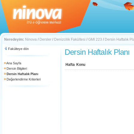
Neredeyim:
Ninova
/
Dersler
/
Denizcilik Fakültesi
/
GMI 223
/
Dersin Haftalık Pl
Fakülteye dön
Dersin Haftalık Planı
Ana Sayfa
Hafta
Konu
Dersin Bilgileri
Dersin Haftalık Planı
Değerlendirme Kriterleri