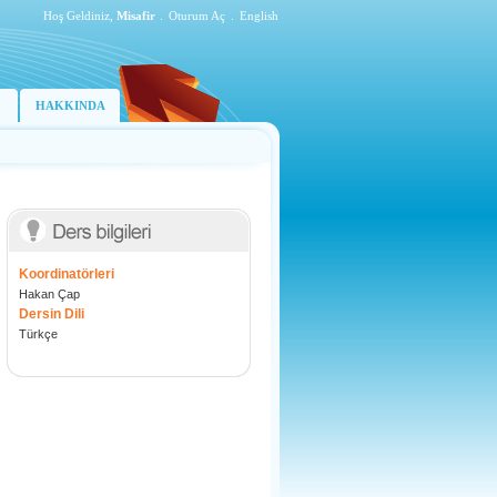
Hoş Geldiniz,
Misafir
.
Oturum Aç
.
English
HAKKINDA
Koordinatörleri
Hakan Çap
Dersin Dili
Türkçe