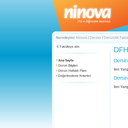
Neredeyim:
Ninova
/
Dersler
/
Denizcilik Fakül
Fakülteye dön
DFH 
Dersin
Ana Sayfa
Dersin Bilgileri
İleri Yang
Dersin Haftalık Planı
Değerlendirme Kriterleri
Dersin
İleri Yang