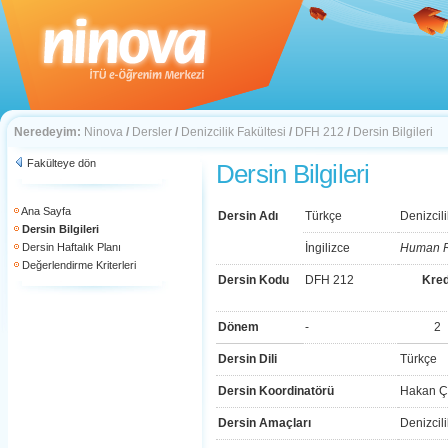
Neredeyim:
Ninova
/
Dersler
/
Denizcilik Fakültesi
/
DFH 212
/
Dersin Bilgileri
Fakülteye dön
Dersin Bilgileri
Ana Sayfa
Dersin Adı
Türkçe
Denizcil
Dersin Bilgileri
Dersin Haftalık Planı
İngilizce
Human R
Değerlendirme Kriterleri
Dersin Kodu
DFH 212
Kred
Dönem
-
2
Dersin Dili
Türkçe
Dersin Koordinatörü
Hakan 
Dersin Amaçları
Denizcil