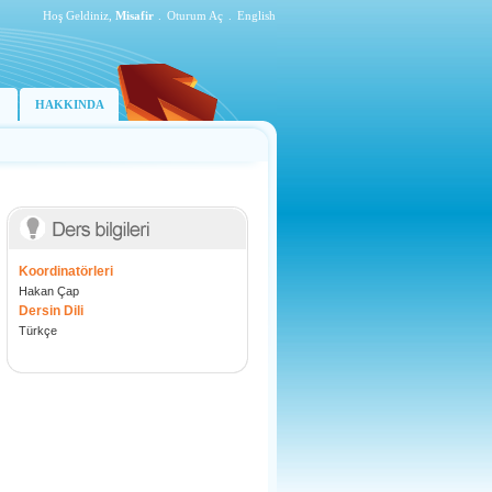
Hoş Geldiniz,
Misafir
.
Oturum Aç
.
English
HAKKINDA
Koordinatörleri
Hakan Çap
Dersin Dili
Türkçe