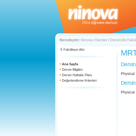
Neredeyim:
Ninova
/
Dersler
/
Denizcilik Fakül
Fakülteye dön
MRT 
Dersin
Ana Sayfa
Dersin Bilgileri
Physical 
Dersin Haftalık Planı
Değerlendirme Kriterleri
Dersin
Physical 