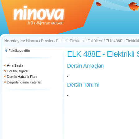
Neredeyim:
Ninova
/
Dersler
/
Elektrik-Elektronik Fakültesi
/
ELK 488E - Elektrikl
Fakülteye dön
ELK 488E - Elektrikli
Dersin Amaçları
Ana Sayfa
Dersin Bilgileri
.
Dersin Haftalık Planı
Değerlendirme Kriterleri
Dersin Tanımı
.