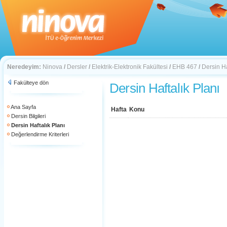
Neredeyim:
Ninova
/
Dersler
/
Elektrik-Elektronik Fakültesi
/
EHB 467
/
Dersin Ha
Fakülteye dön
Dersin Haftalık Planı
Ana Sayfa
Hafta
Konu
Dersin Bilgileri
Dersin Haftalık Planı
Değerlendirme Kriterleri