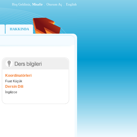
Hoş Geldiniz,
Misafir
.
Oturum Aç
.
English
HAKKINDA
Koordinatörleri
Fuat Küçük
Dersin Dili
İngilizce