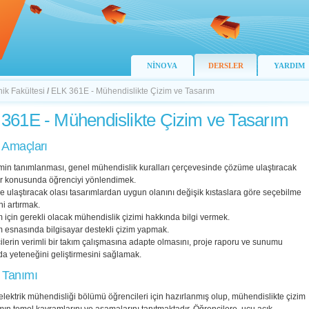
NİNOVA
DERSLER
YARDIM
nik Fakültesi
/
ELK 361E - Mühendislikte Çizim ve Tasarım
361E - Mühendislikte Çizim ve Tasarım
 Amaçları
min tanımlanması, genel mühendislik kuralları çerçevesinde çözüme ulaştıracak
ar konusunda öğrenciyi yönlendimek.
ulaştıracak olası tasarımlardan uygun olanını değişik kıstaslara göre seçebilme
ni artırmak.
 için gerekli olacak mühendislik çizimi hakkında bilgi vermek.
m esnasında bilgisayar destekli çizim yapmak.
lerin verimli bir takım çalışmasına adapte olmasını, proje raporu ve sunumu
a yeteneğini geliştirmesini sağlamak.
 Tanımı
elektrik mühendisliği bölümü öğrencileri için hazırlanmış olup, mühendislikte çizim