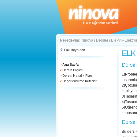
Neredeyim:
Ninova
/
Dersler
/
Elektrik-Elektro
Fakülteye dön
ELK 
Dersin
Ana Sayfa
Dersin Bilgileri
1)Proble
Dersin Haftalık Planı
tasarıml
Değerlendirme Kriterleri
2)Çözüme 
kabiliyeti
3)Tasarım
4)Tasarı
5)Öğrenci
konusund
Dersin
Bu ders, 