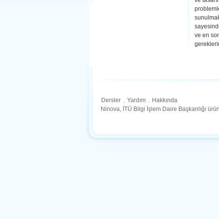
ve tasarı
problemle
sunulmakt
sayesinde
ve en so
gerekleri
Dersler
.
Yardım
.
Hakkında
Ninova, İTÜ Bilgi İşlem Daire Başkanlığı ür