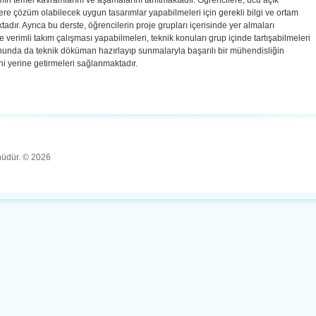
mın temel kavramlarını ve aşamalarını tanıtmaktadır. Öğrencilere, ucu açık
re çözüm olabilecek uygun tasarımlar yapabilmeleri için gerekli bilgi ve ortam
adır. Ayrıca bu derste, öğrencilerin proje grupları içerisinde yer almaları
 verimli takım çalışması yapabilmeleri, teknik konuları grup içinde tartışabilmeleri
nunda da teknik döküman hazırlayıp sunmalaryla başarılı bir mühendisliğin
ni yerine getirmeleri sağlanmaktadır.
ünüdür. © 2026