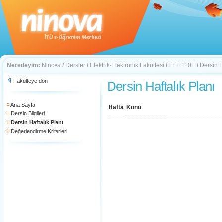
Neredeyim:
Ninova
/
Dersler
/
Elektrik-Elektronik Fakültesi
/
EEF 110E
/
Dersin H
Fakülteye dön
Dersin Haftalık Planı
Ana Sayfa
Hafta
Konu
Dersin Bilgileri
Dersin Haftalık Planı
Değerlendirme Kriterleri