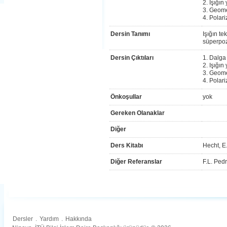
2. Işığın
3. Geome
4. Polari
Dersin Tanımı
Işığın te
süperpoz
Dersin Çıktıları
1. Dalga
2. Işığın
3. Geome
4. Polar
Önkoşullar
yok
Gereken Olanaklar
Diğer
Ders Kitabı
Hecht, E.
Diğer Referanslar
F.L. Pedr
Dersler
.
Yardım
.
Hakkında