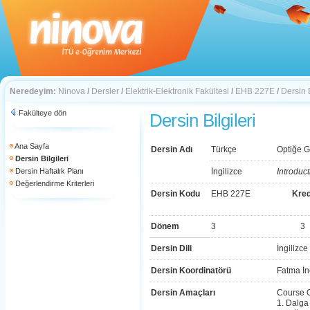
Neredeyim:
Ninova
/
Dersler
/
Elektrik-Elektronik Fakültesi
/
EHB 227E
/
Dersin B
Fakülteye dön
Dersin Bilgileri
Ana Sayfa
Dersin Adı
Türkçe
Optiğe Gi
Dersin Bilgileri
Dersin Haftalık Planı
İngilizce
Introduct
Değerlendirme Kriterleri
Dersin Kodu
EHB 227E
Kred
Dönem
3
3
Dersin Dili
İngilizce
Dersin Koordinatörü
Fatma İnc
Dersin Amaçları
Course O
1. Dalga