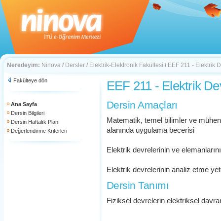
Neredeyim:
Ninova
/
Dersler
/
Elektrik-Elektronik Fakültesi
/
EEF 211 - Elektrik 
Fakülteye dön
EEF 211 - Elektrik De
Dersin Amaçları
Ana Sayfa
Dersin Bilgileri
Matematik, temel bilimler ve mühendis
Dersin Haftalık Planı
alanında uygulama becerisi
Değerlendirme Kriterleri
Elektrik devrelerinin ve elemanları
Elektrik devrelerinin analiz etme y
Dersin Tanımı
Fiziksel devrelerin elektriksel davr