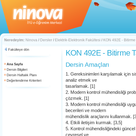
Neredeyim:
Ninova
/
Dersler
/
Elektrik-Elektronik Fakültesi
/
KON 492E - Bitirme 
Fakülteye dön
KON 492E - Bitirme T
Dersin Amaçları
Ana Sayfa
Dersin Bilgileri
1. Gereksinimleri karşılamak için sis
Dersin Haftalık Planı
analiz etmek ve
Değerlendirme Kriterleri
tasarlamak. [1]
2. Modern kontrol mühendisliği pro
çözmek. [1]
3. Modern kontrol mühendisliği uygula
becerileri ve modern
mühendislik araçlarını kullanmak. [3
4. Etkili iletişim kurmak. [3,5]
5. Kontrol mühendisliğindeki güncel
çevresel ve