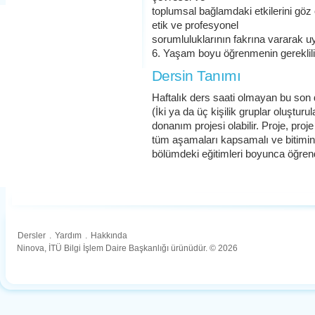
toplumsal bağlamdaki etkilerini gö
etik ve profesyonel
sorumluluklarının fakrına vararak 
6. Yaşam boyu öğrenmenin gerekliliğ
Dersin Tanımı
Haftalık ders saati olmayan bu son d
(İki ya da üç kişilik gruplar oluşturu
donanım projesi olabilir. Proje, p
tüm aşamaları kapsamalı ve bitimind
bölümdeki eğitimleri boyunca öğrendi
Dersler
.
Yardım
.
Hakkında
Ninova, İTÜ Bilgi İşlem Daire Başkanlığı ürünüdür. © 2026