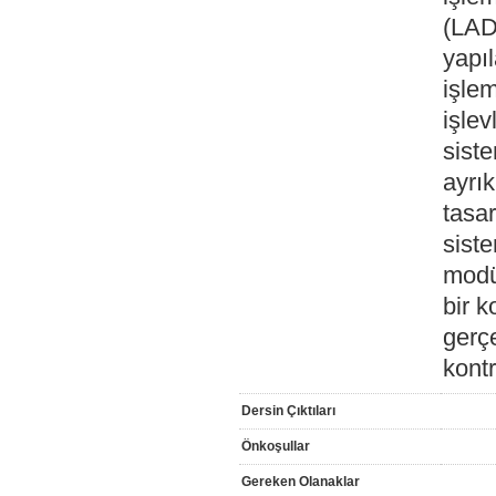
(LAD
yapıl
işlem
işlev
sist
ayrık
tasa
siste
modü
bir k
gerç
kont
Dersin Çıktıları
Önkoşullar
Gereken Olanaklar