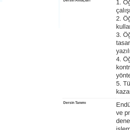
Dersin Amaçları
1. Ö
çalı
2. Ö
kull
3. Ö
tasar
yazı
4. Ö
kontr
yönt
5. T
kaza
Dersin Tanımı
Endüs
ve pn
denet
işle