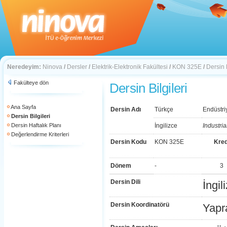
Neredeyim:
Ninova
/
Dersler
/
Elektrik-Elektronik Fakültesi
/
KON 325E
/
Dersin B
Fakülteye dön
Dersin Bilgileri
Ana Sayfa
Dersin Adı
Türkçe
Endüstri
Dersin Bilgileri
Dersin Haftalık Planı
İngilizce
Industri
Değerlendirme Kriterleri
Dersin Kodu
KON 325E
Kred
Dönem
-
3
Dersin Dili
İngil
Dersin Koordinatörü
Yapr