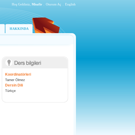
Hoş Geldiniz,
Misafir
.
Oturum Aç
.
English
HAKKINDA
Koordinatörleri
Tamer Ölmez
Dersin Dili
Türkçe