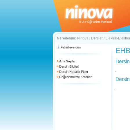
Neredeyim:
Ninova
/
Dersler
/
Elektrik-Elektro
Fakülteye dön
EHB 
Dersin
Ana Sayfa
Dersin Bilgileri
.
Dersin Haftalık Planı
Değerlendirme Kriterleri
Dersin
.