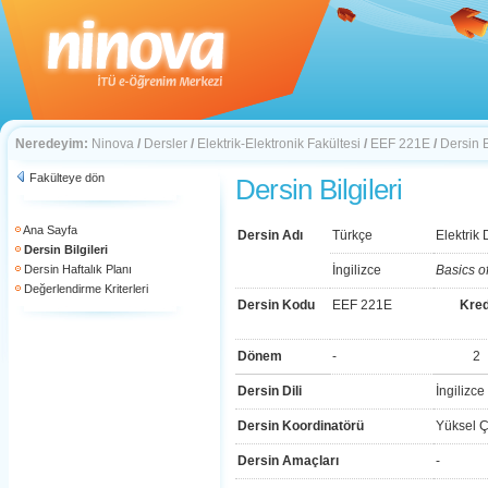
Neredeyim:
Ninova
/
Dersler
/
Elektrik-Elektronik Fakültesi
/
EEF 221E
/
Dersin B
Fakülteye dön
Dersin Bilgileri
Ana Sayfa
Dersin Adı
Türkçe
Elektrik 
Dersin Bilgileri
Dersin Haftalık Planı
İngilizce
Basics of
Değerlendirme Kriterleri
Dersin Kodu
EEF 221E
Kred
Dönem
-
2
Dersin Dili
İngilizce
Dersin Koordinatörü
Yüksel Ç
Dersin Amaçları
-