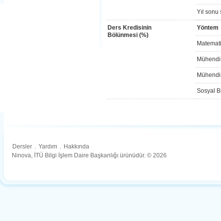
Yıl sonu 
Ders Kredisinin
Yöntem
Bölünmesi (%)
Matemati
Mühendis
Mühendis
Sosyal Bi
Dersler
.
Yardım
.
Hakkında
Ninova, İTÜ Bilgi İşlem Daire Başkanlığı ürünüdür. © 2026