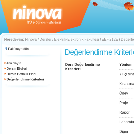
Neredeyim:
Ninova
/
Dersler
/
Elektrik-Elektronik Fakültesi
/
EEF 212E
/
Degerlen
Fakülteye dön
Değerlendirme Kriterl
Ana Sayfa
Ders Değerlendirme
Yöntem
Dersin Bilgileri
Kriterleri
Dersin Haftalık Planı
Yıliçi sın
Değerlendirme Kriterleri
Kısa sın
Ödev
Proje
Rapor
Laboratu
Diğer