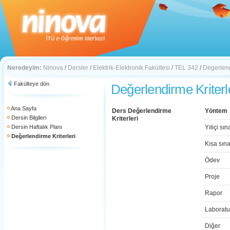
Neredeyim:
Ninova
/
Dersler
/
Elektrik-Elektronik Fakültesi
/
TEL 342
/
Degerlend
Fakülteye dön
Değerlendirme Kriterl
Ana Sayfa
Ders Değerlendirme
Yöntem
Dersin Bilgileri
Kriterleri
Dersin Haftalık Planı
Yıliçi sın
Değerlendirme Kriterleri
Kısa sın
Ödev
Proje
Rapor
Laboratu
Diğer