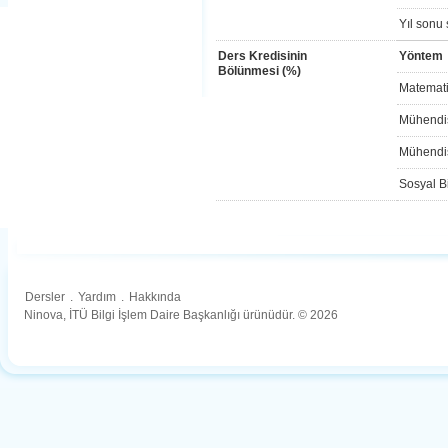
Yıl sonu 
Ders Kredisinin
Yöntem
Bölünmesi (%)
Matemati
Mühendis
Mühendis
Sosyal Bi
Dersler
.
Yardım
.
Hakkında
Ninova, İTÜ Bilgi İşlem Daire Başkanlığı ürünüdür. © 2026