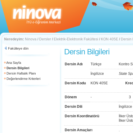
Neredeyim:
Ninova
/
Dersler
/
Elektrik-Elektronik Fakültesi
/
KON 405E
/
Dersin B
Fakülteye dön
Dersin Bilgileri
Ana Sayfa
Dersin Adı
Türkçe
Kontro S
Dersin Bilgileri
Dersin Haftalık Planı
İngilizce
State Sp
Değerlendirme Kriterleri
Dersin Kodu
KON 405E
Kred
Dönem
-
3
Dersin Dili
İngilizce
Dersin Koordinatörü
İlker Üst
İlker Üst
Dersin Amaçları
.