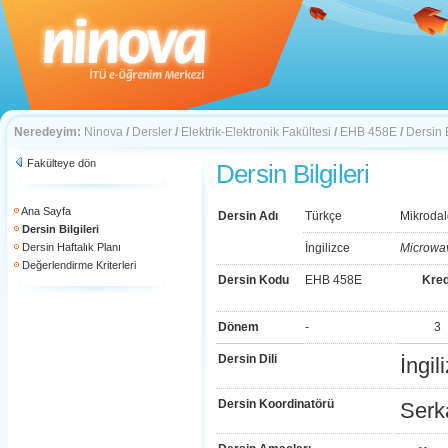
Neredeyim:
Ninova
/
Dersler
/
Elektrik-Elektronik Fakültesi
/
EHB 458E
/
Dersin B
Fakülteye dön
Dersin Bilgileri
Ana Sayfa
Dersin Adı
Türkçe
Mikroda
Dersin Bilgileri
Dersin Haftalık Planı
İngilizce
Microwa
Değerlendirme Kriterleri
Dersin Kodu
EHB 458E
Kred
Dönem
-
3
Dersin Dili
İngil
Dersin Koordinatörü
Serk