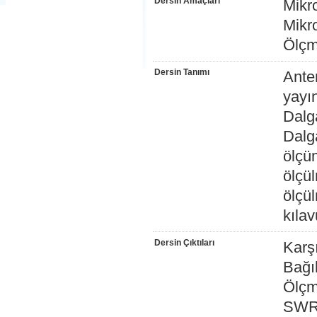
Dersin Amaçları
Mikr
Mikr
Ölçm
Dersin Tanımı
Ante
yayın
Dalg
Dalg
ölçüm
ölçül
ölçül
kıla
Dersin Çıktıları
Karş
Bağı
Ölçm
SWR-