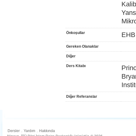
Kalib
Yans
Mikr
Önkoşullar
EHB
Gereken Olanaklar
Diğer
Ders Kitabı
Prin
Bryan
Insti
Diğer Referanslar
Dersler
.
Yardım
.
Hakkında