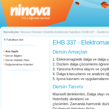
Neredeyim:
Ninova
/
Dersler
/
Elektrik-Elektronik Fakültesi
/
EHB 337 - Elektroma
Fakülteye dön
EHB 337 - Elektromany
Dersin Amaçları
Ana Sayfa
Dersin Bilgileri
1. Elektromagnetik dalga ve dalga 
Dersin Haftalık Planı
2. Düzlem dalga çözümlerini öğre
Değerlendirme Kriterleri
3. Yansıma Kırılma olayını ve çeşit
4. Dalga kılavuzlarını ve analizini 
5. Işıma kavramı ve uygulamaların
Dersin Tanımı
Maxwell denklemleri, Dalga olayı v
Helmholtz denklemi ve
çözümleri. Zamanda harmonik düzle
Düzlemsel dalgalara ilişkin