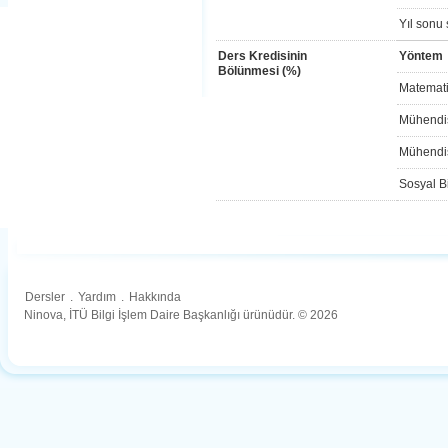
Yıl sonu 
Ders Kredisinin
Yöntem
Bölünmesi (%)
Matemati
Mühendis
Mühendis
Sosyal Bi
Dersler
.
Yardım
.
Hakkında
Ninova, İTÜ Bilgi İşlem Daire Başkanlığı ürünüdür. © 2026