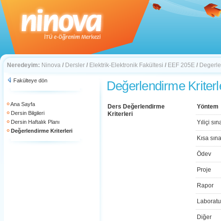
Neredeyim:
Ninova
/
Dersler
/
Elektrik-Elektronik Fakültesi
/
EEF 205E
/
Degerlen
Fakülteye dön
Değerlendirme Kriterl
Ana Sayfa
Ders Değerlendirme
Yöntem
Dersin Bilgileri
Kriterleri
Dersin Haftalık Planı
Yıliçi sın
Değerlendirme Kriterleri
Kısa sın
Ödev
Proje
Rapor
Laboratu
Diğer