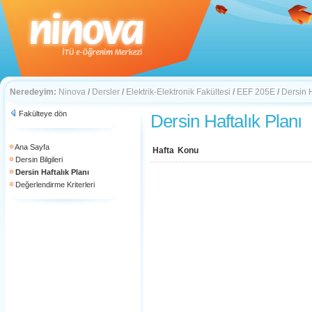
Neredeyim:
Ninova
/
Dersler
/
Elektrik-Elektronik Fakültesi
/
EEF 205E
/
Dersin H
Fakülteye dön
Dersin Haftalık Planı
Ana Sayfa
Hafta
Konu
Dersin Bilgileri
Dersin Haftalık Planı
Değerlendirme Kriterleri