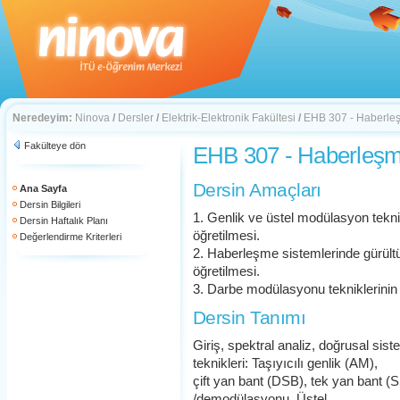
Neredeyim:
Ninova
/
Dersler
/
Elektrik-Elektronik Fakültesi
/
EHB 307 - Haberleş
Fakülteye dön
EHB 307 - Haberleşm
Dersin Amaçları
Ana Sayfa
Dersin Bilgileri
1. Genlik ve üstel modülasyon teknik
Dersin Haftalık Planı
öğretilmesi.
Değerlendirme Kriterleri
2. Haberleşme sistemlerinde gürült
öğretilmesi.
3. Darbe modülasyonu tekniklerinin 
Dersin Tanımı
Giriş, spektral analiz, doğrusal sis
teknikleri: Taşıyıcılı genlik (AM),
çift yan bant (DSB), tek yan bant 
/demodülasyonu. Üstel