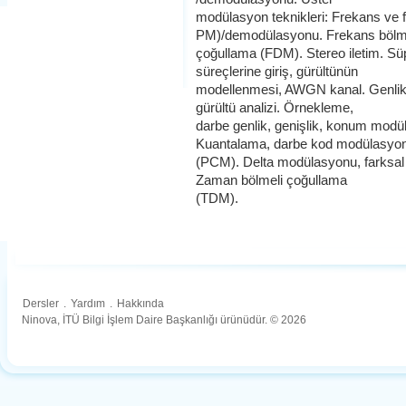
modülasyon teknikleri: Frekans ve
PM)/demodülasyonu. Frekans bölm
çoğullama (FDM). Stereo iletim. Süpe
süreçlerine giriş, gürültünün
modellenmesi, AWGN kanal. Genlik 
gürültü analizi. Örnekleme,
darbe genlik, genişlik, konum mo
Kuantalama, darbe kod modülasyo
(PCM). Delta modülasyonu, farks
Zaman bölmeli çoğullama
(TDM).
Dersler
.
Yardım
.
Hakkında
Ninova, İTÜ Bilgi İşlem Daire Başkanlığı ürünüdür. © 2026