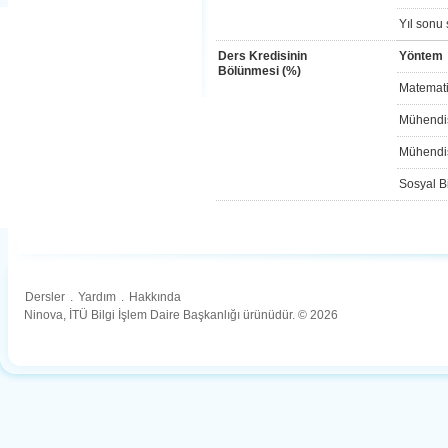
Yıl sonu 
Ders Kredisinin
Yöntem
Bölünmesi (%)
Matemati
Mühendis
Mühendis
Sosyal Bi
Dersler
.
Yardım
.
Hakkında
Ninova, İTÜ Bilgi İşlem Daire Başkanlığı ürünüdür. © 2026