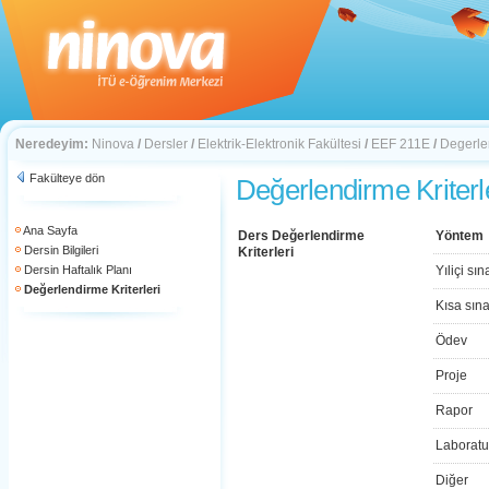
Neredeyim:
Ninova
/
Dersler
/
Elektrik-Elektronik Fakültesi
/
EEF 211E
/
Degerlen
Fakülteye dön
Değerlendirme Kriterl
Ana Sayfa
Ders Değerlendirme
Yöntem
Dersin Bilgileri
Kriterleri
Dersin Haftalık Planı
Yıliçi sın
Değerlendirme Kriterleri
Kısa sın
Ödev
Proje
Rapor
Laboratu
Diğer