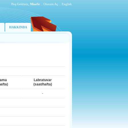
Hoş Geldiniz,
Misafir
.
Oturum Aç
.
English
HAKKINDA
lama
Labratuvar
hafta)
(saat/hafta)
-