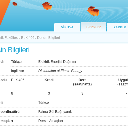
NİNOVA
DERSLER
YARDIM
nik Fakültesi
/
ELK 406
/
Dersin Bilgileri
n Bilgileri
dı
Türkçe
Elektrik Enerjisi Dağıtımı
İngilizce
Distribution of Electr. Energy
Kodu
ELK 406
Kredi
Ders
Uygu
(saat/hafta)
(saat/
8
3
3
-
ili
Türkçe
Koordinatörü
Fatma Gül Bağrıyanık
Amaçları
Dersin Amaçları