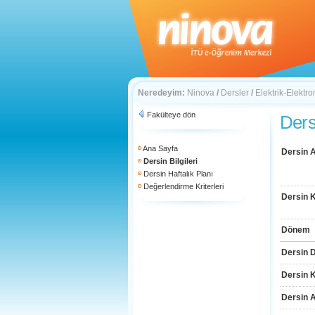
Neredeyim:
Ninova
/
Dersler
/
Elektrik-Elektro
Fakülteye dön
Dersi
Ana Sayfa
Dersin A
Dersin Bilgileri
Dersin Haftalık Planı
Değerlendirme Kriterleri
Dersin 
Dönem
Dersin D
Dersin 
Dersin 