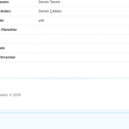
anımı
Dersin Tanımı
ktıları
Dersin Çıktıları
lar
yok
 Olanaklar
abı
feranslar
ünüdür. © 2026