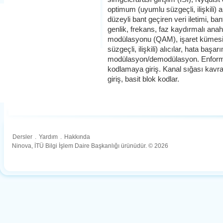
optimum (uyumlu süzgeçli, ilişkili) al
düzeyli bant geçiren veri iletimi, ba
genlik, frekans, faz kaydırmalı ana
modülasyonu (QAM), işaret kümesi
süzgeçli, ilişkili) alıcılar, hata başa
modülasyon/demodülasyon. Enforma
kodlamaya giriş. Kanal sığası kav
giriş, basit blok kodlar.
Dersler
.
Yardım
.
Hakkında
Ninova, İTÜ Bilgi İşlem Daire Başkanlığı ürünüdür. © 2026