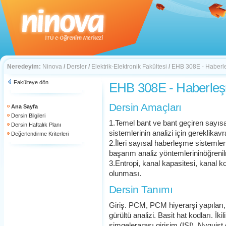
Neredeyim:
Ninova
/
Dersler
/
Elektrik-Elektronik Fakültesi
/
EHB 308E - Haberle
Fakülteye dön
EHB 308E - Haberleş
Dersin Amaçları
Ana Sayfa
Dersin Bilgileri
1.Temel bant ve bant geçiren sayısa
Dersin Haftalık Planı
sistemlerinin analizi için gereklikav
Değerlendirme Kriterleri
2.İleri sayısal haberleşme sistemler
başarım analiz yöntemlerininöğreni
3.Entropi, kanal kapasitesi, kanal k
olunması.
Dersin Tanımı
Giriş. PCM, PCM hiyerarşi yapıları
gürültü analizi. Basit hat kodları. İki
simgelerarası girişim (ISI), Nyquis