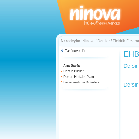
Neredeyim:
Ninova
/
Dersler
/
Elektrik-Elektro
Fakülteye dön
EHB 
Dersin
Ana Sayfa
Dersin Bilgileri
.
Dersin Haftalık Planı
Değerlendirme Kriterleri
Dersin
.