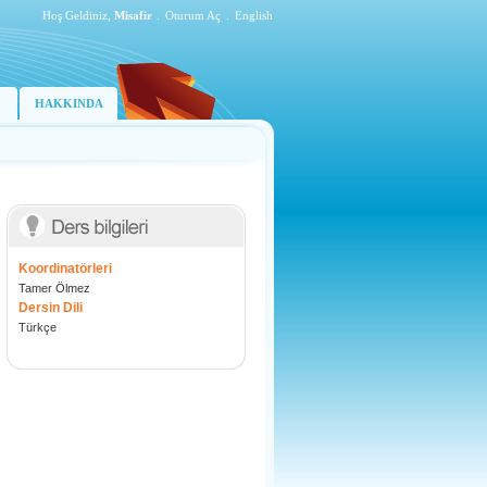
Hoş Geldiniz,
Misafir
.
Oturum Aç
.
English
HAKKINDA
Koordinatörleri
Tamer Ölmez
Dersin Dili
Türkçe