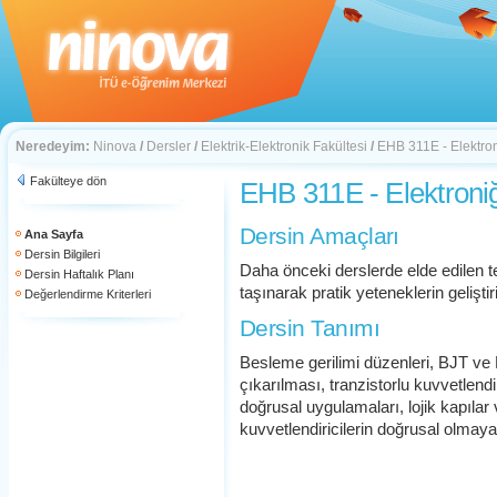
Neredeyim:
Ninova
/
Dersler
/
Elektrik-Elektronik Fakültesi
/
EHB 311E - Elektron
Fakülteye dön
EHB 311E - Elektroniğ
Dersin Amaçları
Ana Sayfa
Dersin Bilgileri
Daha önceki derslerde elde edilen te
Dersin Haftalık Planı
taşınarak pratik yeteneklerin geliştir
Değerlendirme Kriterleri
Dersin Tanımı
Besleme gerilimi düzenleri, BJT ve
çıkarılması, tranzistorlu kuvvetlendir
doğrusal uygulamaları, lojik kapılar ve
kuvvetlendiricilerin doğrusal olmay