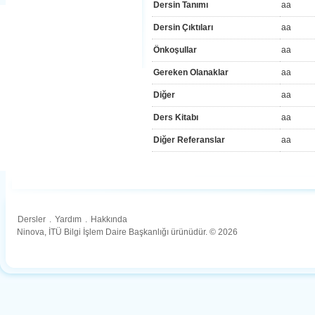
Dersin Tanımı
aa
Dersin Çıktıları
aa
Önkoşullar
aa
Gereken Olanaklar
aa
Diğer
aa
Ders Kitabı
aa
Diğer Referanslar
aa
Dersler
.
Yardım
.
Hakkında
Ninova, İTÜ Bilgi İşlem Daire Başkanlığı ürünüdür. © 2026