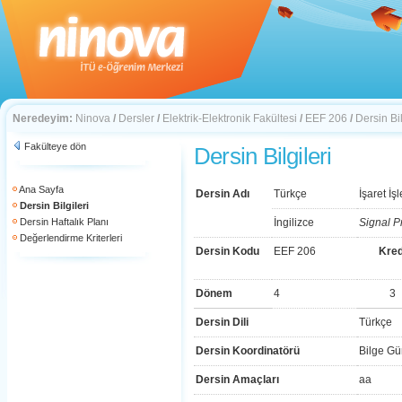
Neredeyim:
Ninova
/
Dersler
/
Elektrik-Elektronik Fakültesi
/
EEF 206
/
Dersin Bil
Fakülteye dön
Dersin Bilgileri
Ana Sayfa
Dersin Adı
Türkçe
İşaret İş
Dersin Bilgileri
Dersin Haftalık Planı
İngilizce
Signal P
Değerlendirme Kriterleri
Dersin Kodu
EEF 206
Kred
Dönem
4
3
Dersin Dili
Türkçe
Dersin Koordinatörü
Bilge Gü
Dersin Amaçları
aa