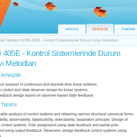
NİNOVA
DERSLER
YARDIM
nik Fakültesi
/
KON 405E - Kontrol Sistemlerinde Durum Uzayı Metodları
405E - Kontrol Sistemlerinde Durum
ı Metodları
 Amaçları
ce analysis of continuous and discrete-time linear systems.
control and state observer design for linear systems.
eedback design based on observer-based state feedback.
 Tanımı
iable analysis of control systems and obtaining various structural canonical forms.
ility, observability, stabilizability, detectability. Separation principle. Design of
control systems. Pole assignment using state feedback and partial pole
nt using output feedback. Observers, design feedback control systems using
s.