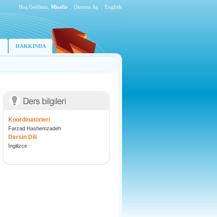
Hoş Geldiniz,
Misafir
.
Oturum Aç
.
English
HAKKINDA
Koordinatörleri
Farzad Hashemzadeh
Dersin Dili
İngilizce