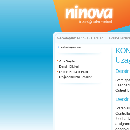
Neredeyim:
Ninova
/
Dersler
/
Elektrik-Elektro
Fakülteye dön
KON 
Uzay
Ana Sayfa
Dersin Bilgileri
Dersin
Dersin Haftalık Planı
Değerlendirme Kriterleri
State spa
Feedback 
Output f
Dersin
State var
Controllab
feedback 
assignme
observer