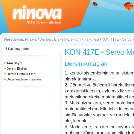
Neredeyim:
Ninova
/
Dersler
/
Elektrik-Elektronik Fakültesi
/
KON 417E - Servo M
Fakülteye dön
KON 417E - Servo Mo
Dersin Amaçları
Ana Sayfa
Dersin Bilgileri
1. kontrol sistemlerinin ve bu siste
Dersin Haftalık Planı
olarak tanıtmak.
Değerlendirme Kriterleri
2. Dönmeli ve ötelemeli hareketlerin
karakteristiklerinin, eylemsizlik ve 
mekanik hareketin matematiksel tem
3. Mekanizmaların, servo motorların,
matematiksel modellerini elde edere
simülasyonlar yapmak ve modele day
oluşturmak.
4. Modelleme, transfer fonksiyonları v
mühendisliğinin araçlarının etkin kul