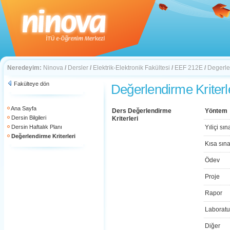
Neredeyim:
Ninova
/
Dersler
/
Elektrik-Elektronik Fakültesi
/
EEF 212E
/
Degerlen
Fakülteye dön
Değerlendirme Kriterl
Ana Sayfa
Ders Değerlendirme
Yöntem
Dersin Bilgileri
Kriterleri
Dersin Haftalık Planı
Yıliçi sın
Değerlendirme Kriterleri
Kısa sın
Ödev
Proje
Rapor
Laboratu
Diğer