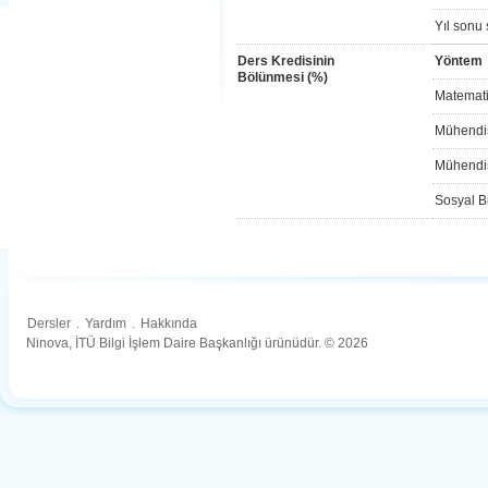
Yıl sonu 
Ders Kredisinin
Yöntem
Bölünmesi (%)
Matemati
Mühendis
Mühendis
Sosyal Bi
Dersler
.
Yardım
.
Hakkında
Ninova, İTÜ Bilgi İşlem Daire Başkanlığı ürünüdür. © 2026