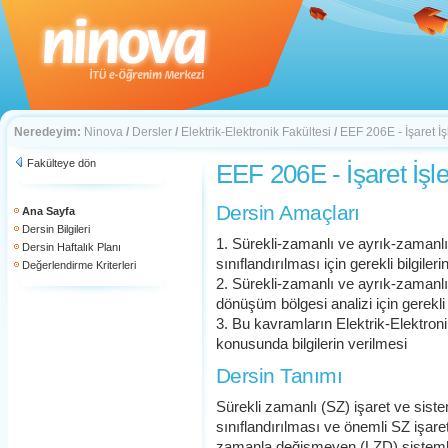
Neredeyim:
Ninova
/
Dersler
/
Elektrik-Elektronik Fakültesi
/
EEF 206E - İşaret İ
Fakülteye dön
EEF 206E - İşaret İşl
Dersin Amaçları
Ana Sayfa
Dersin Bilgileri
1. Sürekli-zamanlı ve ayrık-zamanlı i
Dersin Haftalık Planı
sınıflandırılması için gerekli bilgiler
Değerlendirme Kriterleri
2. Sürekli-zamanlı ve ayrık-zamanlı
dönüşüm bölgesi analizi için gerekli b
3. Bu kavramların Elektrik-Elektron
konusunda bilgilerin verilmesi
Dersin Tanımı
Sürekli zamanlı (SZ) işaret ve sistem
sınıflandırılması ve önemli SZ işaret
zamanla değişmeyen (LZD) sistemle