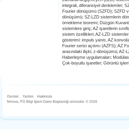
integrali, diferansiyel denklemler; S
Fourier dönüşümü (SZFD); SZFD ve 
dönüşümü; SZ-LZD sistemlerin dön
örnekleme teoremi; Düzgün Kuvanta
sistemlere giriş; AZ işaretlerin sını
sistem özellikleri; AZ-LZD sistemle
gösterimi: impuls yanıtı, AZ konvol
Fourier serisi açılımı (AZFS); AZ
arasındaki ilişki; z-dönüşümü; AZ-L
Haberleşme uygulamaları; Modüla
Çok-boyutlu işaretler; Görüntü işle
Dersler
.
Yardım
.
Hakkında
Ninova, İTÜ Bilgi İşlem Daire Başkanlığı ürünüdür. © 2026